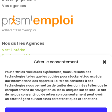
Vos agences
Adhérent Prism’emploi
Nos autres Agences
Vert l’Intérim
Bordeaux Intérim
Job Center
Gérer le consentement
Vert l’Essentiel
Pour offrir les meilleures expériences, nous utilisons des
Vert l’objectif Bayonne
technologies telles que les cookies pour stocker et/ou accéder
Vert l’objectif Montpellier
aux informations des appareils. Le fait de consentir à ces
Vert l’objectif Nantes
technologies nous permettra de traiter des données telles que le
Vert l’objectif Nancy
comportement de navigation ou les ID uniques sur ce site. Le fait
de ne pas consentir ou de retirer son consentement peut avoir
Vert l’Objectif Easy
un effet négatif sur certaines caractéristiques et fonctions.